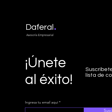
.
Daferal
Asesoría Empresarial
¡Únete
Suscríbet
lista de c
al éxito!
Ingresa tu email aquí
Susc