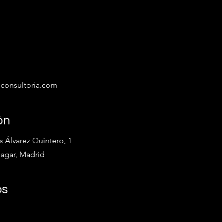
lconsultoria.com
ón
 Álvarez Quintero, 1
pagar, Madrid
os