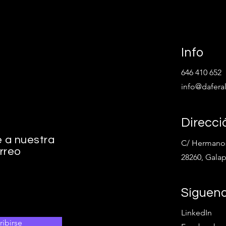
Info
646 410 652
info@dafera
Direcci
e a nuestra
C/ Hermanos
orreo
28260, Gala
Síguen
LinkedIn
ribirse