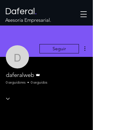
Daferal
.
Asesoría Empresarial.
Más acciones
Seguir
daferalweb
Administrador
daferalweb
0 seguidores
0 seguidos